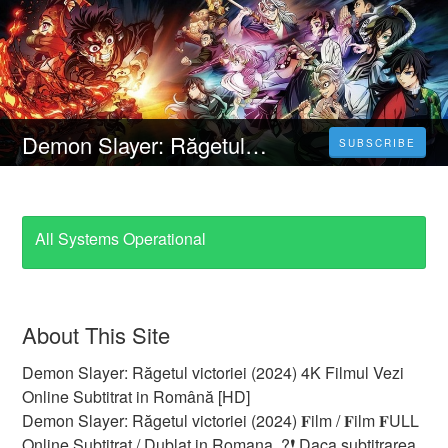
Demon Slayer: Răgetul victoriei (2024) 4K Filmul Vezi 𝐎𝐧𝐥𝐢𝐧𝐞 Subtitrat in Română [HD]
SUBSCRIBE
All Systems Operational
About This Site
Demon Slayer: Răgetul victoriei (2024) 4K Filmul Vezi
Online Subtitrat in Română [HD]
Demon Slayer: Răgetul victoriei (2024) 𝐅ilm / 𝐅ilm 𝐅ULL
Online Subtitrat / Dublat in Romana. ?❗️️ Daca subtitrarea